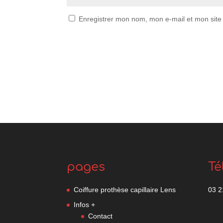
Enregistrer mon nom, mon e-mail et mon site
A
l
t
e
r
n
a
t
i
pages
Té
v
e
:
Coiffure prothèse capillaire Lens
03 2
Infos +
Contact