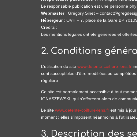
Le responsable publication est une personne ph
Webmaster
: Grégory Sinet – contact@gregdesig
Hébergeur
: OVH – 7, place de la Gare BP 701
Crédits :
Les mentions légales ont été générées et offerte
2. Conditions général
L’utilisation du site
www.detente-coiffure-lens.fr
im
sont susceptibles d’être modifiées ou complétées 
régulière.
Ce site est normalement accessible à tout moment
IGNASZEWSKI, qui s’efforcera alors de communique
Le site
www.detente-coiffure-lens.fr
est mis à jou
moment : elles s’imposent néanmoins à l’utilisateu
3. Description des se