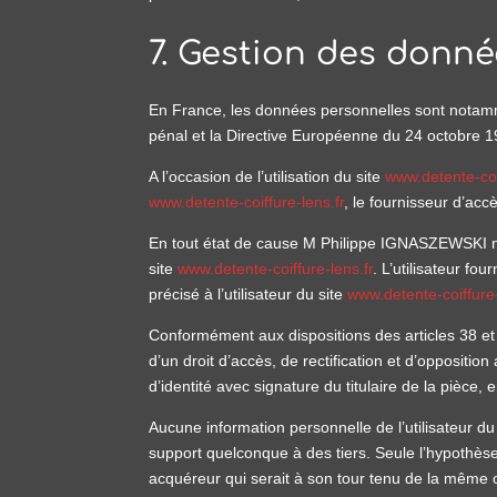
7. Gestion des donné
En France, les données personnelles sont notamme
pénal et la Directive Européenne du 24 octobre 1
A l’occasion de l’utilisation du site
www.detente-coif
www.detente-coiffure-lens.fr
, le fournisseur d’accè
En tout état de cause M Philippe IGNASZEWSKI ne c
site
www.detente-coiffure-lens.fr
. L’utilisateur fo
précisé à l’utilisateur du site
www.detente-coiffure-
Conformément aux dispositions des articles 38 et su
d’un droit d’accès, de rectification et d’opposit
d’identité avec signature du titulaire de la pièce,
Aucune information personnelle de l’utilisateur du
support quelconque à des tiers. Seule l’hypothèse
acquéreur qui serait à son tour tenu de la même ob