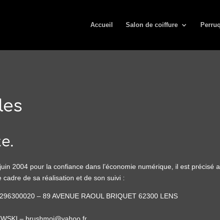
Accueil
Salon de coiffure
Perruq
les
e.
1 juin 2004 pour la confiance dans l’économie numérique, il est précisé a
e cadre de sa réalisation et de son suivi :
52296300020 – 89 AVENUE RAOUL BRIQUET 62300 LENS
EWSKI – brushmoi@yahoo.fr