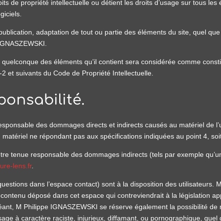
s de propriété intellectuelle ou détient les droits d’usage sur tous les
giciels.
ublication, adaptation de tout ou partie des éléments du site, quel que s
pe IGNASZEWSKI.
un quelconque des éléments qu’il contient sera considérée comme consti
2 et suivants du Code de Propriété Intellectuelle.
ponsabilité.
onsable des dommages directs et indirects causés au matériel de l’util
 d’un matériel ne répondant pas aux spécifications indiquées au point 4, so
e tenue responsable des dommages indirects (tels par exemple qu’u
ure-lens.fr
.
 questions dans l’espace contact) sont à la disposition des utilisateurs
ontenu déposé dans cet espace qui contreviendrait à la législation appl
éant, M Philippe IGNASZEWSKI se réserve également la possibilité de me
ge à caractère raciste, injurieux, diffamant, ou pornographique, quel q