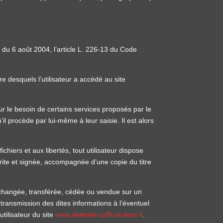
 du 6 août 2004, l’article L. 226-13 du Code
ire desquels l’utilisateur a accédé au site
r le besoin de certains services proposés par le
il procède par lui-même à leur saisie. Il est alors
chiers et aux libertés, tout utilisateur dispose
rite et signée, accompagnée d’une copie du titre
, échangée, transférée, cédée ou vendue sur un
ransmission des dites informations à l’éventuel
tilisateur du site
www.detente-coiffure-lens.fr
.