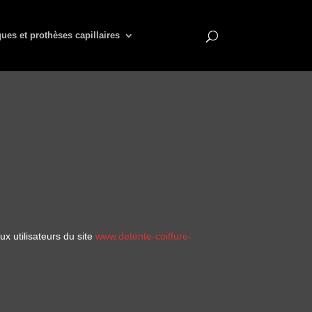
ues et prothèses capillaires
Info +
ux utilisateurs du site
www.detente-coiffure-