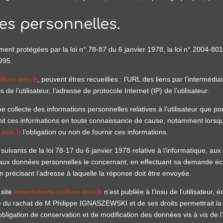
es personnelles.
nt protégées par la loi n° 78-87 du 6 janvier 1978, la loi n° 2004-801
995.
fure-lens.fr
, peuvent êtres recueillies : l’URL des liens par l’intermédia
s de l’utilisateur, l’adresse de protocole Internet (IP) de l’utilisateur.
ollecte des informations personnelles relatives à l’utilisateur que pou
urnit ces informations en toute connaissance de cause, notamment lorsqu’
lens.fr
l’obligation ou non de fournir ces informations.
ivants de la loi 78-17 du 6 janvier 1978 relative à l’informatique, aux fi
ion aux données personnelles le concernant, en effectuant sa demande éc
 en précisant l’adresse à laquelle la réponse doit être envoyée.
 site
www.detente-coiffure-lens.fr
n’est publiée à l’insu de l’utilisateur
 du rachat de M Philippe IGNASZEWSKI et de ses droits permettrait la t
ligation de conservation et de modification des données vis à vis de l’u